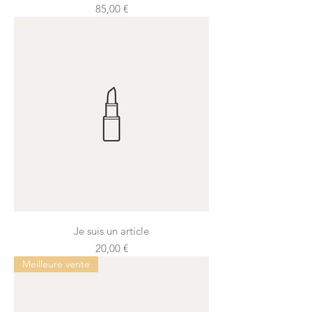
Prix
85,00 €
Je suis un article
Prix
20,00 €
Meilleure vente