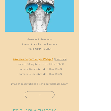
dates et évènements
à venir à la Villa des Lauriers
CALENDRIER 2021
Groupes de parole TypiK'AtypiK
(+infos ici)
- samedi 18 septembre de 14h à 16h30
- samedi 16 octobre de 14h à 16h30
- samedi 27 octobre de 14h à 16h30
infos et réservations à venir sur helloasso.com
+