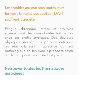
Les troubles anxieux sous toutes leurs
formes : la moitié des adultes TDAH
souffrent d'anxiété
Fatigue chronique, stress et troubles
anxieux sont des comorbidités fréquentes
chez ces profils atypiques. Des douleurs
physiques inexpliquées peuvent entraîner
un état dépressif : qu'est-ce qui est
pathologique en lien avec la précocité et/ou
le tdah et qu'est-ce qui ne l'est pas ?
Retrouver toutes les thématiques
associées :
Quête de sens
Sentiment de décalage
Suradaptation | Inadaptation
Hypersensibilité |Hyperempathie
Dispersion | Procrastination
Fatigue | stress | anxiété
Burn out
Harcèlement