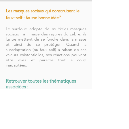
Les masques sociaux qui construisent le
faux-self : fausse bonne idée?
Le surdoué adopte de multiples masques
sociaux ; à l’image des rayures du zèbre, ils
lui permettent de se fondre dans la masse
et ainsi de se protéger. Quand la
suradaptation (ou faux-self) a raison de ses
valeurs existentielles, ses réactions peuvent
être vives et paraître tout à coup
inadaptées.
Retrouver toutes les thématiques
associées :
Quête de sens
Sentiment de décalage
Suradaptation | Inadaptation
Hypersensibilité |Hyperempathie
Dispersion | Procrastination
Fatigue | stress | anxiété
Burn out
Harcèlement