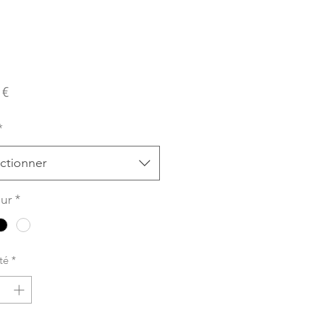
Prix
 €
*
ctionner
ur
*
té
*