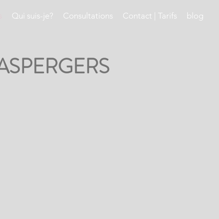
s
Qui suis-je?
Consultations
Contact | Tarifs
blog
 ASPERGERS