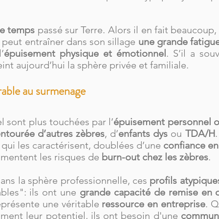
le temps
passé sur Terre. Alors il en fait beaucoup,
e peut entraîner dans son sillage
une grande fatigu
’
épuisement physique et émotionnel
. S’il a sou
int aujourd’hui la sphère privée et familiale.
orable au surmenage
l sont plus touchées par l’
épuisement personnel o
ntourée d’autres zèbres
, d’
enfants dys
ou
TDA/H
qui les caractérisent, doublées d’une
confiance en 
gmentent les risques de
burn-out chez les zèbres
.
ans la sphère professionnelle, ces
profils atypique
bles": ils ont une
grande capacité de remise en 
eprésente une véritable
ressource en entreprise
. Q
ement leur potentiel, ils ont besoin d'une
communic