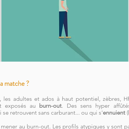
a matche ?
s, les adultes et ados à haut potentiel, zèbres, HP
nt exposés au
burn-out
. Des sens hyper affût
i se retrouvent sans carburant... ou qui s'
ennuient
(
mener au burn-out. Les profils atypiques y sont par