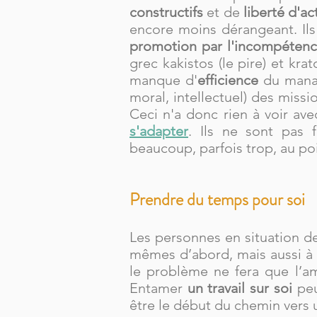
constructifs
et de
liberté d'ac
encore moins dérangeant. Ils
promotion par l'incompéten
grec kakistos (le pire) et kra
manque d'
efficience
du manag
moral, intellectuel) des missi
Ceci n'a donc rien à voir a
s'adapter
. Ils ne sont pas 
beaucoup, parfois trop, au po
Prendre du temps pour soi
Les personnes en situation 
mêmes d’abord, mais aussi à l
le problème ne fera que l’amp
Entamer
un travail sur soi
peu
être le début du chemin vers