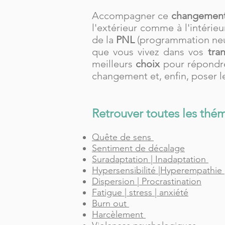
Accompagner ce
changemen
l'extérieur comme à l'intérie
de la
PNL
(programmation neu
que vous vivez dans vos
tra
meilleurs
choix
pour répondre
changement et, enfin, poser 
Retrouver toutes les thém
Quête de sens
Sentiment de décalage
Suradaptation | Inadaptation
Hypersensibilité |Hyperempathie
Dispersion | Procrastination
Fatigue | stress | anxiété
Burn out
Harcèlement