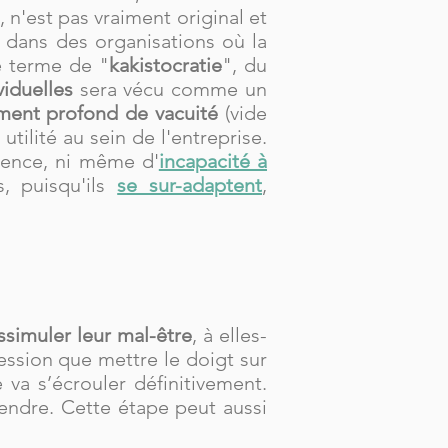
i, n'est pas vraiment original et
 dans des organisations où la
le terme de "
kakistocratie
", du
viduelles
sera vécu comme un
ment profond de vacuité
(vide
tilité au sein de l'entreprise.
tence, ni même d'
incapacité à
, puisqu'ils
se sur-adaptent
,
ssimuler leur mal-être
, à elles-
ession que mettre le doigt sur
 va s’écrouler définitivement.
endre. Cette étape peut aussi