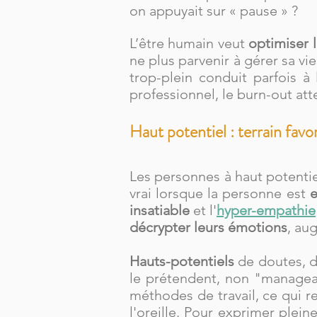
on appuyait sur « pause » ?
L’être humain veut
optimiser 
ne plus parvenir à gérer sa vi
trop-plein conduit parfois à l
professionnel, le burn-out atte
Haut potentiel : terrain fav
Les personnes à haut potentie
vrai lorsque la personne est
e
insatiable
et l'
hyper-empathie
décrypter leurs émotions
, au
Hauts-potentiels
de doutes, d
le prétendent, non "managea
méthodes de travail, ce qui r
l'oreille. Pour exprimer plein