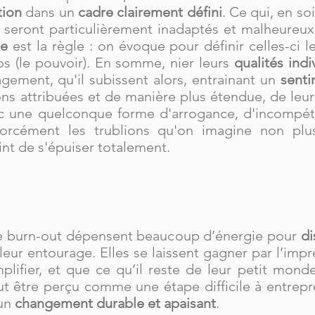
tion
dans un
cadre clairement défini
. Ce qui, en so
 seront particulièrement inadaptés et malheureux
ce
est la règle : on évoque pour définir celles-ci 
tos (le pouvoir). En somme, nier leurs
qualités indi
ement, qu'il subissent alors, entrainant un
senti
ons attribuées et de manière plus étendue, de leur u
vec une quelconque forme d'arrogance, d'incompé
forcément les trublions qu'on imagine non plus
int de s'épuiser totalement.
de burn-out dépensent beaucoup d’énergie pour
di
eur entourage. Elles se laissent gagner par l’impr
lifier, et que ce qu’il reste de leur petit monde
t être perçu comme une étape difficile à entrepr
 un
changement durable et apaisant
.