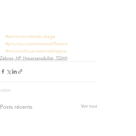
#sentimentdedecalage
#pourquoijemesensdifferent
#moisurdouecestuneblague
Zèbres, HP, Hypersensibilité, TDAH
Voir tout
Posts récents