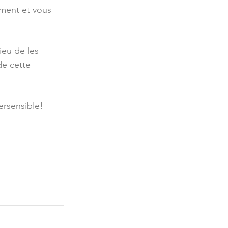
rment et vous 
ieu de les 
de cette 
ersensible!