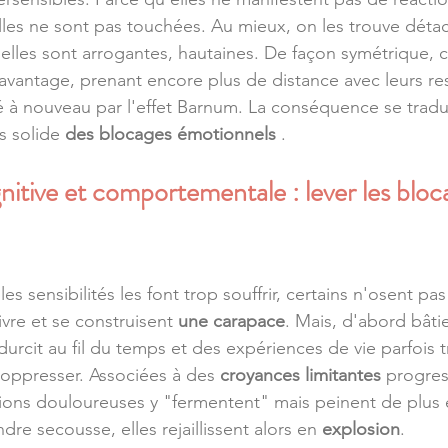
lles ne sont pas touchées. Au mieux, on les trouve détac
, elles sont arrogantes, hautaines. De façon symétrique,
davantage, prenant encore plus de distance avec leurs res
à nouveau par l'effet Barnum. La conséquence se tradui
s solide 
des blocages émotionnels
 . 
itive et comportementale : lever les bloc
es sensibilités les font trop souffrir, certains n'osent pas
ivre et se construisent 
une carapace
. Mais, d'abord bâti
 durcit au fil du temps et des expériences de vie parfois 
, oppresser. Associées à des 
croyances limitantes
 progre
ions douloureuses y "fermentent" mais peinent de plus e
dre secousse, elles rejaillissent alors en 
explosion
.