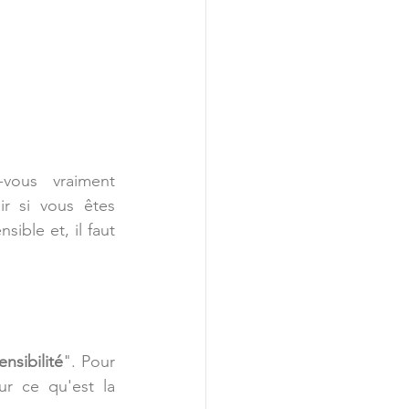
ous vraiment 
r si vous êtes 
ible et, il faut 
nsibilité
". Pour 
cela, il apparait donc essentiel de s'accorder dans un premier temps sur ce qu'est la 