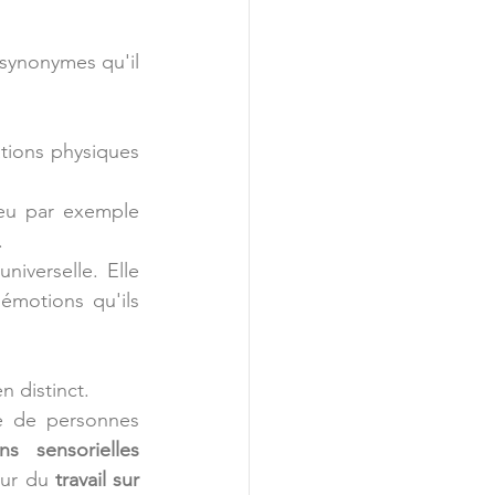
 synonymes qu'il 
ations physiques 
jeu par exemple 
.
niverselle. Elle 
émotions qu'ils 
n distinct.
e de personnes 
ns sensorielles
our du
 travail sur 