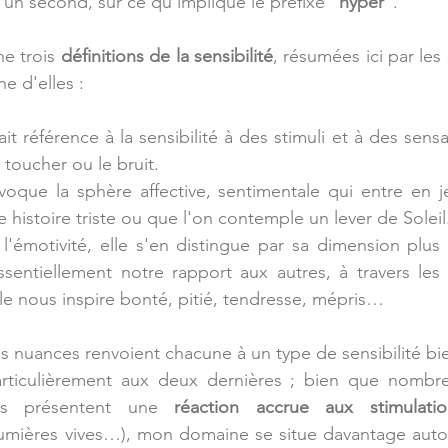
 un second, sur ce qu'implique le préfixe "
hyper
".
e trois 
définitions de la sensibilité
, résumées ici par les
e d'elles :
 fait référence à la sensibilité à des stimuli et à des sens
e toucher ou le bruit.
évoque la sphère affective, sentimentale qui entre en 
 histoire triste ou que l'on contemple un lever de Soleil
à l'émotivité, elle s'en distingue par sa dimension plus u
sentiellement notre rapport aux autres, à travers les 
lle nous inspire bonté, pitié, tendresse, mépris…
is nuances renvoient chacune à un type de sensibilité bie
articulièrement aux deux dernières ; bien que nombr
les présentent une 
réaction accrue aux stimulatio
, lumières vives…), mon domaine se situe davantage aut