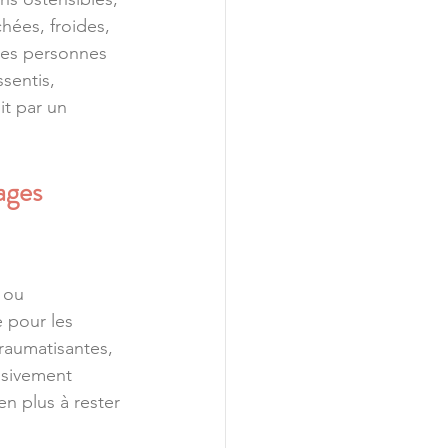
hées, froides, 
 ces personnes 
sentis, 
t par un 
ages 
 ou 
e pour les 
traumatisantes, 
ssivement 
n plus à rester 