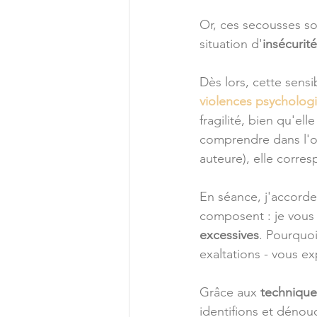
Or, ces secousses so
situation d'
insécurité
Dès lors, cette sensi
violences psycholog
fragilité, bien qu'el
comprendre dans l'o
auteure), elle corre
En séance, j'accorde 
composent : je vous i
excessives
. Pourquoi
exaltations - vous ex
Grâce aux 
technique
identifions et déno