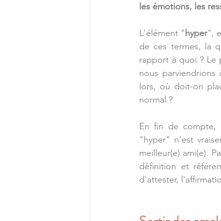
les émotions, les res
L'élément "
hyper
", 
de ces termes, la q
rapport à quoi ? Le 
nous parviendrions à
lors, où doit-on pla
normal ?
En fin de compte, p
"hyper" n'est vrai
meilleur(e) ami(e). P
définition et référe
d'attester, l'affirmat