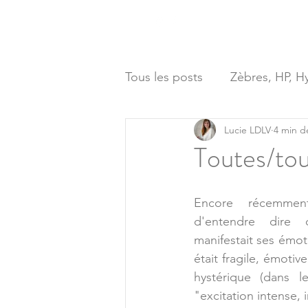
Accueil
Violence
Tous les posts
Zèbres, HP, H
Lucie LDLV
4 min d
Toutes/tou
Encore récemment,
d'entendre dire 
manifestait ses émot
était fragile, émotive
hystérique (dans l
"excitation intense, 