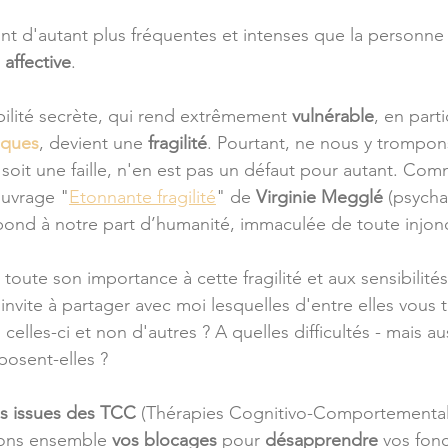
nt d'autant plus fréquentes et intenses que la personne 
 affective
.
bilité secrète, qui rend extrêmement 
vulnérable
, en parti
iques
, devient une 
fragilité
. Pourtant, ne nous y trompons
le soit une faille, n'en est pas un défaut pour autant. Co
uvrage "
Etonnante fragilité
" de 
Virginie Megglé
 (psycha
spond à notre part d’humanité, immaculée de toute injonc
toute son importance à cette fragilité et aux sensibilités 
nvite à partager avec moi lesquelles d'entre elles vous 
 celles-ci et non d'autres ? A quelles difficultés - mais au
posent-elles ?
s issues des TCC
 (Thérapies Cognitivo-Comportemental
uons ensemble 
vos blocages 
pour 
désapprendre
 vos fon