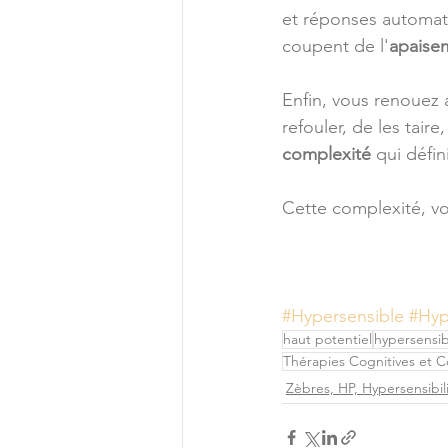
et réponses automatiq
coupent de l'
apaise
Enfin, vous renouez a
refouler, de les tair
complexité
 qui défin
Cette complexité, vo
#Hypersensible
#Hyp
haut potentiel
hypersensib
Thérapies Cognitives et 
Zèbres, HP, Hypersensibi