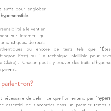
 suffit pour englober 
 
hypersensible
.
rsensibilité a le vent en 
ment sur internet, qui 
moristiques, de récits 
thentiques ou encore de tests tels que "Êtes-v
ffington Post) ou "La technique infaillible pour savoi
-Claire)… Chacun peut s'y trouver des traits d'hypersens
n privent.
i parle-t-on?
est nécessaire de définir ce que l'on entend par "
hyperse