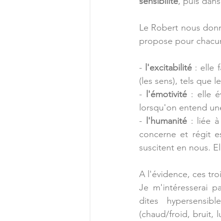
sensibilité
, puis dans
Le Robert nous donn
propose pour chacun
- 
l'excitabilité 
: elle
(les sens), tels que l
- 
l'émotivité 
: elle 
lorsqu'on entend une
- 
l'humanité 
: liée 
concerne et régit es
suscitent en nous. E
A l'évidence, ces tro
Je m'intéresserai p
dites hypersensib
(chaud/froid, bruit