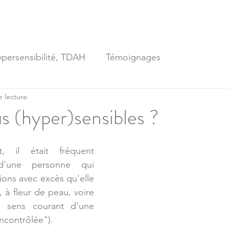
s psychologiques
Zèbres, HP, Hypersensibles, TDAH, Aspie
ypersensibilité, TDAH
Témoignages
e lecture
s (hyper)sensibles ?
 il était fréquent 
d'une personne qui 
ions avec excès qu'elle 
, à fleur de peau, voire 
e sens courant d'une 
incontrôlée"). 