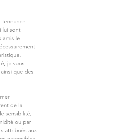
 la tendance 
 lui sont 
s amis le 
 nécessairement 
ristique.
é, je vous 
, ainsi que des 
mmer 
ent de la 
 sensibilité, 
midité ou par 
s attribués aux 
ns ostensibles, 