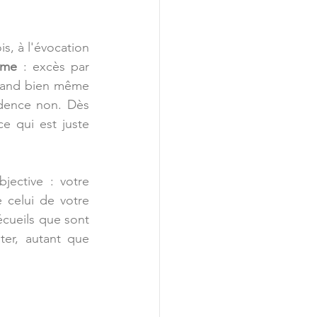
is, à l'évocation 
rme 
: excès par 
quand bien même 
idence non. Dès 
e qui est juste 
ective : votre 
celui de votre 
écueils que sont 
ter, autant que 