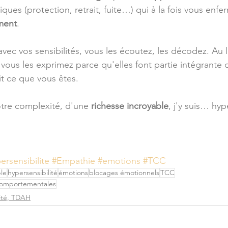
ues (protection, retrait, fuite…) qui à la fois vous enfe
ment
.
vec vos sensibilités, vous les écoutez, les décodez. Au l
e, vous les exprimez parce qu'elles font partie intégrante 
it ce que vous êtes.
tre complexité, d'une 
richesse incroyable
, j'y suis… hyp
ersensibilite
#Empathie
#emotions
#TCC
le
hypersensibilité
émotions
blocages émotionnels
TCC
Comportementales
lité, TDAH