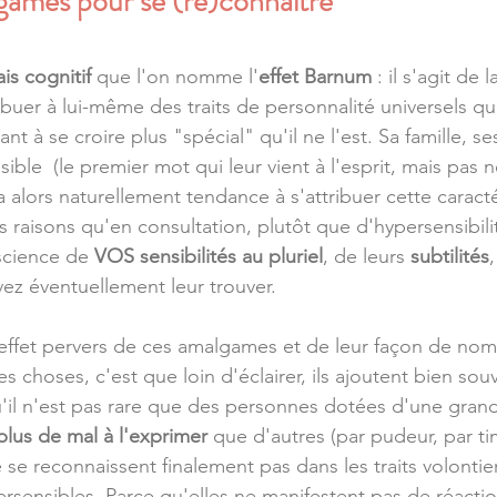
lgames pour se (re)connaître
ais cognitif
 que l'on nomme l'
effet Barnum
 : il s'agit de
ribuer à lui-même des traits de personnalité universels qui
t à se croire plus "spécial" qu'il ne l'est. Sa famille, se
sible  (le premier mot qui leur vient à l'esprit, mais pas
ura alors naturellement tendance à s'attribuer cette caracté
 raisons qu'en consultation, plutôt que d'hypersensibilit
science de 
VOS sensibilités au pluriel
, de leurs 
subtilités
z éventuellement leur trouver.
effet pervers de ces amalgames et de leur façon de no
 choses, c'est que loin d'éclairer, ils ajoutent bien souv
u'il n'est pas rare que des personnes dotées d'une grande
plus de mal à l'exprimer
 que d'autres (par pudeur, par ti
se reconnaissent finalement pas dans les traits volontier
rsensibles. Parce qu'elles ne manifestent pas de réactio