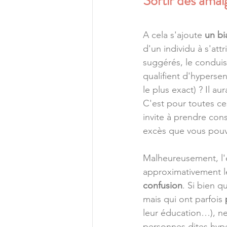
Sortir des ama
A cela s'ajoute 
un bi
d'un individu à s'att
suggérés, le conduisan
qualifient d'hypersen
le plus exact) ? Il a
C'est pour toutes ces
invite à prendre con
excès que vous pouve
Malheureusement, l'
approximativement les
confusion
. Si bien q
mais qui ont parfois 
leur éducation…), ne 
personnes dites hype