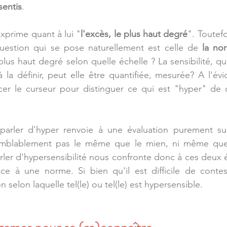
sentis
.
exprime quant à lui "
l'excès, le plus haut degré
". Toutefo
uestion qui se pose naturellement est celle de 
la no
plus haut degré selon quelle échelle ? La sensibilité, 
 la définir, peut elle être quantifiée, mesurée? A l'év
cer le curseur pour distinguer ce qui est "hyper" de c
arler d'hyper renvoie à une évaluation purement subj
semblablement pas le même que le mien, ni même que 
arler d'hypersensibilité nous confronte donc à ces deux 
nce à une norme. Si bien qu'il est difficile de contes
ion selon laquelle tel(le) ou tel(le) est hypersensible.