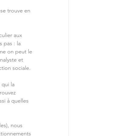
se trouve en 
culier aux 
 pas : la 
mme on peut le 
nalyste et 
tion sociale.
qui la 
trouvez 
ssi à quelles 
es), nous 
ctionnements 