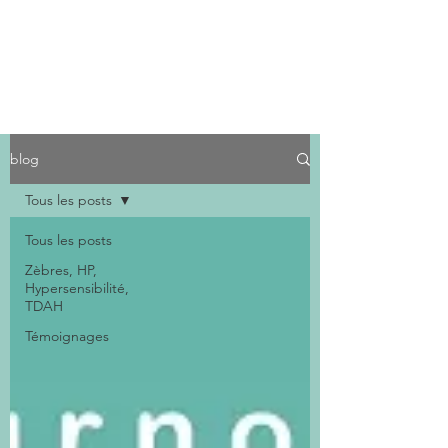
blog
Tous les posts
Tous les posts
Zèbres, HP,
Hypersensibilité,
TDAH
Témoignages